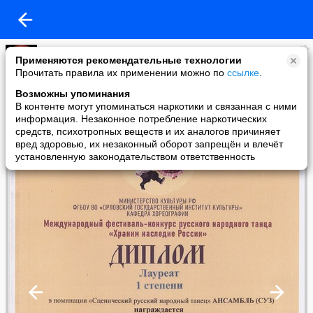
БОКИ
Применяются рекомендательные технологии
added a photo
Прочитать правила их применении можно по
ссылке
.
01 Nov в 18:33
Возможны упоминания
В контенте могут упоминаться наркотики и связанная с ними
информация. Незаконное потребление наркотических
средств, психотропных веществ и их аналогов причиняет
вред здоровью, их незаконный оборот запрещён и влечёт
установленную законодательством ответственность