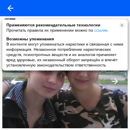
Наташа Голубь
Применяются рекомендательные технологии
added a photo
Прочитать правила их применении можно по
ссылке
.
21 Oct в 21:45
Возможны упоминания
В контенте могут упоминаться наркотики и связанная с ними
информация. Незаконное потребление наркотических
средств, психотропных веществ и их аналогов причиняет
вред здоровью, их незаконный оборот запрещён и влечёт
установленную законодательством ответственность