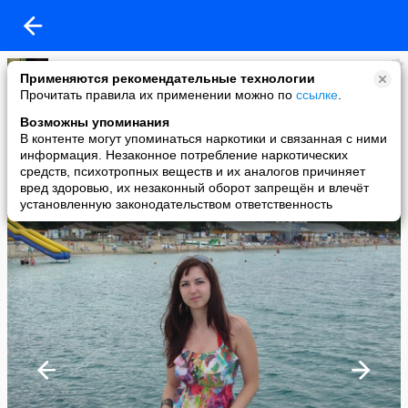
Катюша Дмитриева
Применяются рекомендательные технологии
added a photo
Прочитать правила их применении можно по
ссылке
.
04 Aug в 13:57
Возможны упоминания
В контенте могут упоминаться наркотики и связанная с ними
информация. Незаконное потребление наркотических
средств, психотропных веществ и их аналогов причиняет
вред здоровью, их незаконный оборот запрещён и влечёт
установленную законодательством ответственность