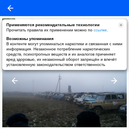
Виталий Чегерёв
Применяются рекомендательные технологии
added a photo
Прочитать правила их применении можно по
ссылке
.
30 Nov в 16:19
Возможны упоминания
В контенте могут упоминаться наркотики и связанная с ними
информация. Незаконное потребление наркотических
средств, психотропных веществ и их аналогов причиняет
вред здоровью, их незаконный оборот запрещён и влечёт
установленную законодательством ответственность