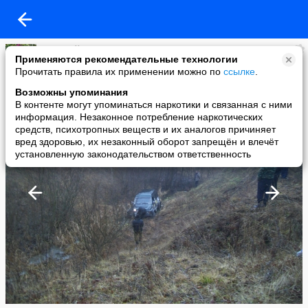
Виталий Чегерёв
Применяются рекомендательные технологии
added a photo
Прочитать правила их применении можно по
ссылке
.
30 Nov в 16:21
Возможны упоминания
В контенте могут упоминаться наркотики и связанная с ними
информация. Незаконное потребление наркотических
средств, психотропных веществ и их аналогов причиняет
вред здоровью, их незаконный оборот запрещён и влечёт
установленную законодательством ответственность