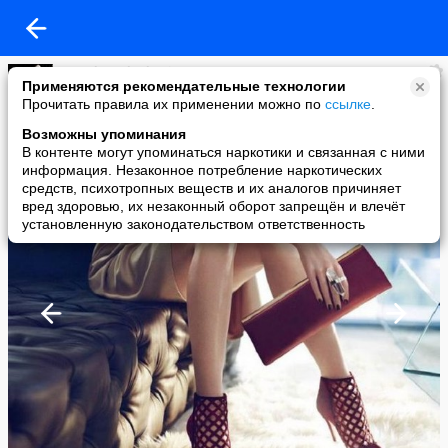
Le cadeau du destin
Применяются рекомендательные технологии
added a photo
Прочитать правила их применении можно по
ссылке
.
18 Feb в 16:16
Возможны упоминания
В контенте могут упоминаться наркотики и связанная с ними
информация. Незаконное потребление наркотических
средств, психотропных веществ и их аналогов причиняет
вред здоровью, их незаконный оборот запрещён и влечёт
установленную законодательством ответственность