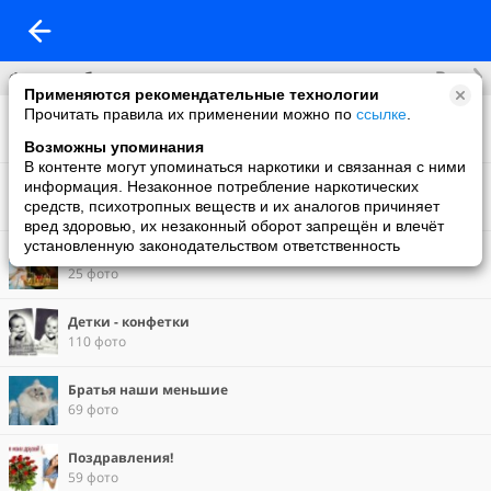
Все
Фотоальбомы
Применяются рекомендательные технологии
Прочитать правила их применении можно по
ссылке
.
Фон на обложку
89 фото
Возможны упоминания
В контенте могут упоминаться наркотики и связанная с ними
Цветы!
информация. Незаконное потребление наркотических
46 фото
средств, психотропных веществ и их аналогов причиняет
вред здоровью, их незаконный оборот запрещён и влечёт
установленную законодательством ответственность
Избранное
25 фото
Детки - конфетки
110 фото
Братья наши меньшие
69 фото
Поздравления!
59 фото