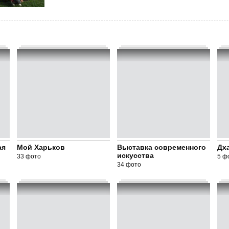
ая
Мой Харьков
Выставка современного
Дх
искусства
33 фото
5 ф
34 фото