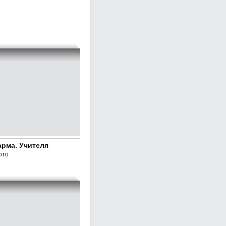
арма. Учителя
ото