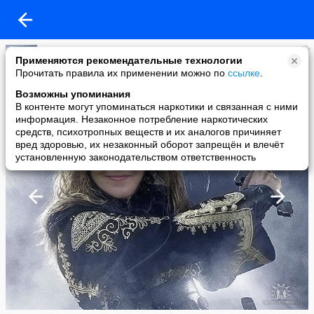
Jimmy19111966
Применяются рекомендательные технологии
added a photo
Прочитать правила их применении можно по
ссылке
.
21 Nov в 11:10
Возможны упоминания
В контенте могут упоминаться наркотики и связанная с ними
информация. Незаконное потребление наркотических
средств, психотропных веществ и их аналогов причиняет
вред здоровью, их незаконный оборот запрещён и влечёт
установленную законодательством ответственность