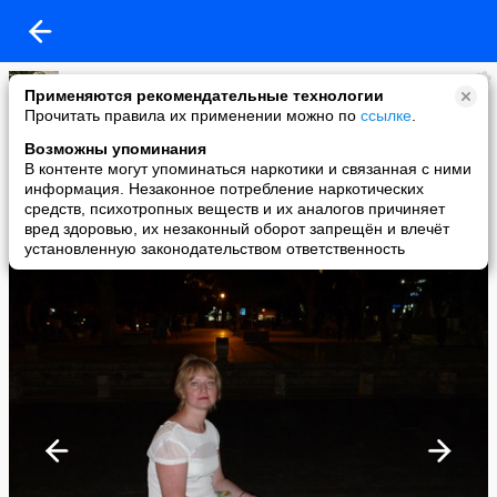
Елена Гудова
Применяются рекомендательные технологии
added a photo
Прочитать правила их применении можно по
ссылке
.
10 Oct в 16:24
Возможны упоминания
В контенте могут упоминаться наркотики и связанная с ними
информация. Незаконное потребление наркотических
средств, психотропных веществ и их аналогов причиняет
вред здоровью, их незаконный оборот запрещён и влечёт
установленную законодательством ответственность