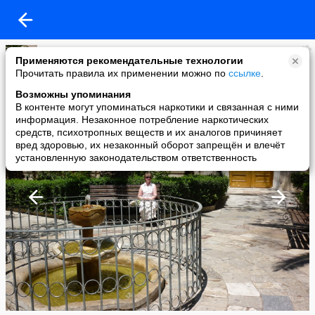
Елена Гудова
Применяются рекомендательные технологии
added a photo
Прочитать правила их применении можно по
ссылке
.
10 Oct в 16:31
Возможны упоминания
В контенте могут упоминаться наркотики и связанная с ними
информация. Незаконное потребление наркотических
средств, психотропных веществ и их аналогов причиняет
вред здоровью, их незаконный оборот запрещён и влечёт
установленную законодательством ответственность