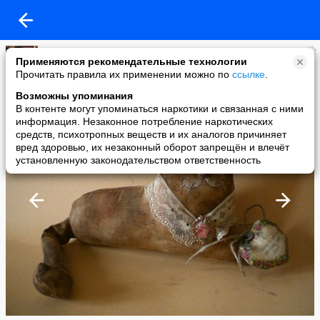
Елисеева Алёна
Применяются рекомендательные технологии
added a photo
Прочитать правила их применении можно по
ссылке
.
05 Mar в 21:30
Возможны упоминания
В контенте могут упоминаться наркотики и связанная с ними
информация. Незаконное потребление наркотических
средств, психотропных веществ и их аналогов причиняет
вред здоровью, их незаконный оборот запрещён и влечёт
установленную законодательством ответственность