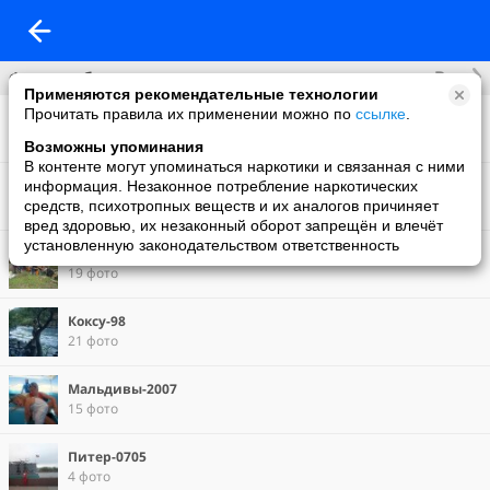
Все
Фотоальбомы
Применяются рекомендательные технологии
Прочитать правила их применении можно по
ссылке
.
Фотосессия
9 фото
Возможны упоминания
В контенте могут упоминаться наркотики и связанная с ними
Круиз-2007
информация. Незаконное потребление наркотических
33 фото
средств, психотропных веществ и их аналогов причиняет
вред здоровью, их незаконный оборот запрещён и влечёт
установленную законодательством ответственность
Китой-2000
19 фото
Коксу-98
21 фото
Мальдивы-2007
15 фото
Питер-0705
4 фото