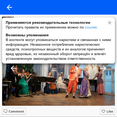
Татьяна Исаева
Применяются рекомендательные технологии
added a photo
Прочитать правила их применении можно по
ссылке
.
26 Jan в 20:42
Возможны упоминания
В контенте могут упоминаться наркотики и связанная с ними
информация. Незаконное потребление наркотических
средств, психотропных веществ и их аналогов причиняет
вред здоровью, их незаконный оборот запрещён и влечёт
установленную законодательством ответственность
Comment
Like