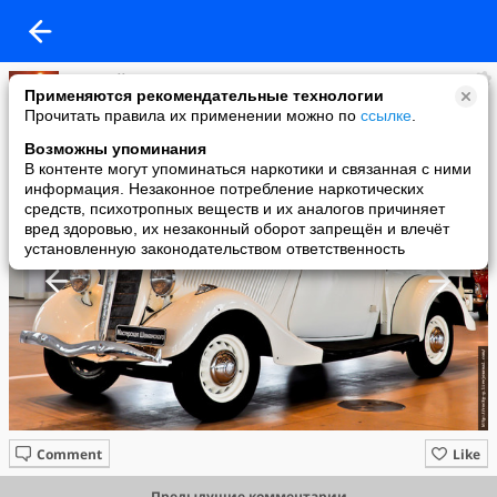
Евгений Шунин
Применяются рекомендательные технологии
added a photo
Прочитать правила их применении можно по
ссылке
.
24 Feb в 23:05
Возможны упоминания
В контенте могут упоминаться наркотики и связанная с ними
информация. Незаконное потребление наркотических
средств, психотропных веществ и их аналогов причиняет
вред здоровью, их незаконный оборот запрещён и влечёт
установленную законодательством ответственность
Comment
Like
Предыдущие комментарии