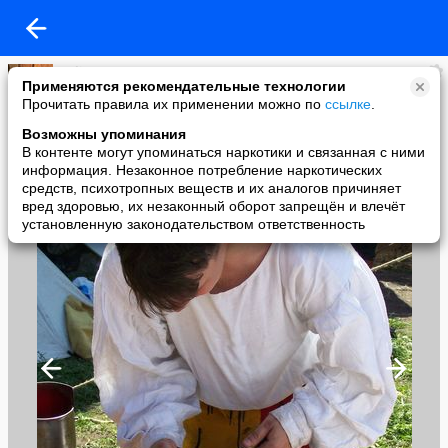
Yuliya
Применяются рекомендательные технологии
added a photo
Прочитать правила их применении можно по
ссылке
.
24 May в 23:32
Возможны упоминания
В контенте могут упоминаться наркотики и связанная с ними
информация. Незаконное потребление наркотических
средств, психотропных веществ и их аналогов причиняет
вред здоровью, их незаконный оборот запрещён и влечёт
установленную законодательством ответственность