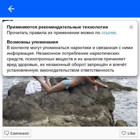
shantish
Применяются рекомендательные технологии
added a photo
Прочитать правила их применении можно по
ссылке
.
27 Aug в 03:25
Возможны упоминания
В контенте могут упоминаться наркотики и связанная с ними
информация. Незаконное потребление наркотических
средств, психотропных веществ и их аналогов причиняет
вред здоровью, их незаконный оборот запрещён и влечёт
установленную законодательством ответственность
Comment
Like