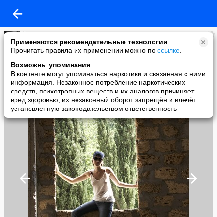
shantish
Применяются рекомендательные технологии
added a photo
Прочитать правила их применении можно по
ссылке
.
25 Sep в 23:44
Возможны упоминания
В контенте могут упоминаться наркотики и связанная с ними
информация. Незаконное потребление наркотических
средств, психотропных веществ и их аналогов причиняет
вред здоровью, их незаконный оборот запрещён и влечёт
установленную законодательством ответственность