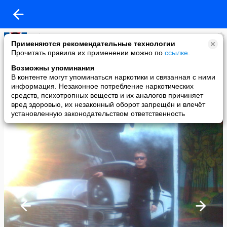
Helga
Применяются рекомендательные технологии
added a photo
Прочитать правила их применении можно по
ссылке
.
10 Oct в 19:06
Возможны упоминания
В контенте могут упоминаться наркотики и связанная с ними
информация. Незаконное потребление наркотических
средств, психотропных веществ и их аналогов причиняет
вред здоровью, их незаконный оборот запрещён и влечёт
установленную законодательством ответственность