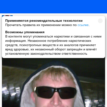
Helga
Применяются рекомендательные технологии
added a photo
Прочитать правила их применении можно по
ссылке
.
25 May в 22:29
Возможны упоминания
В контенте могут упоминаться наркотики и связанная с ними
информация. Незаконное потребление наркотических
средств, психотропных веществ и их аналогов причиняет
вред здоровью, их незаконный оборот запрещён и влечёт
установленную законодательством ответственность