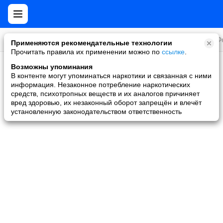
Все игры
Стратегии
Слоты и покер
Ролевые
Ф
Применяются рекомендательные технологии
Прочитать правила их применении можно по
ссылке
.
Возможны упоминания
Скидки и акции
В контенте могут упоминаться наркотики и связанная с ними
информация. Незаконное потребление наркотических
Ни одной игры не найдено
средств, психотропных веществ и их аналогов причиняет
вред здоровью, их незаконный оборот запрещён и влечёт
установленную законодательством ответственность