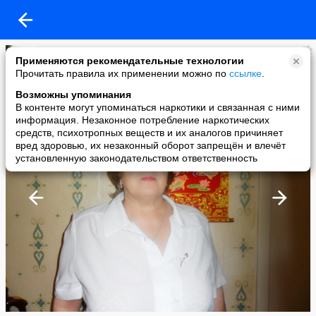
тамара карпеченко
Применяются рекомендательные технологии
added a photo
Прочитать правила их применении можно по
ссылке
.
10 Jul в 00:01
Возможны упоминания
В контенте могут упоминаться наркотики и связанная с ними
информация. Незаконное потребление наркотических
средств, психотропных веществ и их аналогов причиняет
вред здоровью, их незаконный оборот запрещён и влечёт
установленную законодательством ответственность