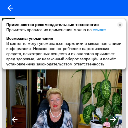
Людмила Киндрицкая
Применяются рекомендательные технологии
added a photo
Прочитать правила их применении можно по
ссылке
.
02 Aug в 21:08
Возможны упоминания
В контенте могут упоминаться наркотики и связанная с ними
информация. Незаконное потребление наркотических
средств, психотропных веществ и их аналогов причиняет
вред здоровью, их незаконный оборот запрещён и влечёт
установленную законодательством ответственность