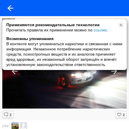
Альбина
Применяются рекомендательные технологии
added a photo
Прочитать правила их применении можно по
ссылке
.
26 Jul в 19:59
Возможны упоминания
В контенте могут упоминаться наркотики и связанная с ними
информация. Незаконное потребление наркотических
средств, психотропных веществ и их аналогов причиняет
вред здоровью, их незаконный оборот запрещён и влечёт
установленную законодательством ответственность
Like: