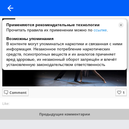
Krasopera
Применяются рекомендательные технологии
added a photo
Прочитать правила их применении можно по
ссылке
.
15 Feb в 08:00
Возможны упоминания
В контенте могут упоминаться наркотики и связанная с ними
информация. Незаконное потребление наркотических
средств, психотропных веществ и их аналогов причиняет
вред здоровью, их незаконный оборот запрещён и влечёт
установленную законодательством ответственность
Comment
Like:
Предыдущие комментарии