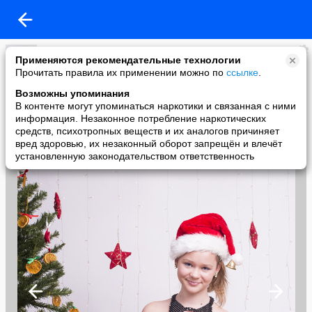
оксана кардымон
Применяются рекомендательные технологии
added a photo
Прочитать правила их применении можно по
ссылке
.
10 Jul в 13:51
Возможны упоминания
В контенте могут упоминаться наркотики и связанная с ними
информация. Незаконное потребление наркотических
средств, психотропных веществ и их аналогов причиняет
вред здоровью, их незаконный оборот запрещён и влечёт
установленную законодательством ответственность