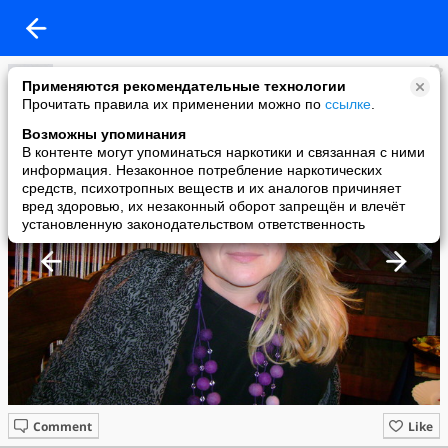
оксана кардымон
Применяются рекомендательные технологии
added a photo
Прочитать правила их применении можно по
ссылке
.
10 Jul в 13:53
Возможны упоминания
В контенте могут упоминаться наркотики и связанная с ними
информация. Незаконное потребление наркотических
средств, психотропных веществ и их аналогов причиняет
вред здоровью, их незаконный оборот запрещён и влечёт
установленную законодательством ответственность
Comment
Like