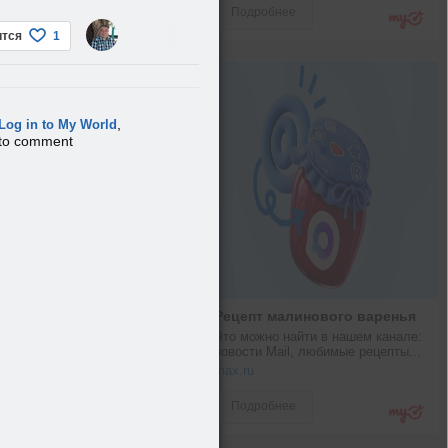
Подробнее
ится
1
,
Log in to My World
to comment
Рецепт малинового варенья
Что можно найти в нашем канале: 
новости Mail, любимые рецепты...
max.ru
Подробнее