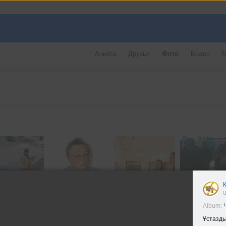
Анкета
Друзья
Фото
Видео
М
u
Album:
Ұстазды