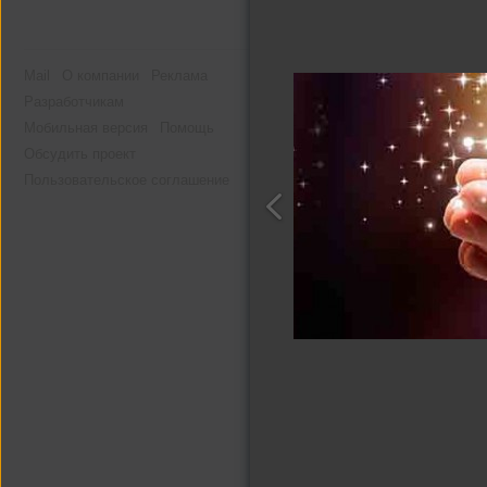
Mail
О компании
Реклама
Разработчикам
Мобильная версия
Помощь
Обсудить проект
Пользовательское соглашение