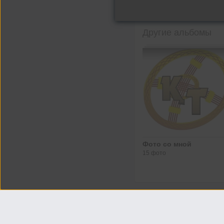
Другие альбомы
Фото со мной
15 фото