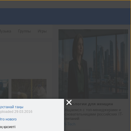
узыка
Группы
Игры
Технологии для женщин
Қостанай таңы
Общаемся с топ-менеджерами и 
ploaded 29.03.2016
основательницами российских IT-
компаний
Что нового
Hi-Tech
ң қасиеті