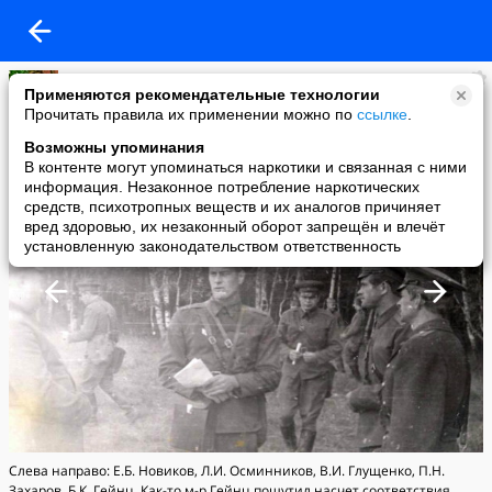
Roman 72
Применяются рекомендательные технологии
added a photo
Прочитать правила их применении можно по
ссылке
.
01 Sep в 11:19
Возможны упоминания
В контенте могут упоминаться наркотики и связанная с ними
информация. Незаконное потребление наркотических
средств, психотропных веществ и их аналогов причиняет
вред здоровью, их незаконный оборот запрещён и влечёт
установленную законодательством ответственность
Слева направо: Е.Б. Новиков, Л.И. Осминников, В.И. Глущенко, П.Н.
Захаров, Б.К. Гейнц. Как-то м-р Гейнц пошутил насчет соответствия