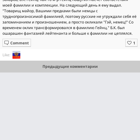
моей фамилии и комплекции. На следующий день я ему выдал.
"Товарищ майор, Вашими предками были немцы с
труднопроизносимой фамилией, поэтому русские не утруждали себя её
запоминанием и произношением, а просто окликали "Гэй, немец!" Со
временем оклик трансформировался в фамилию Гейнц." Б.К. был
ошарашен фантазией лейтенанта и больше к фамилии не цеплялся.
Comment
Like:
Предыдущие комментарии