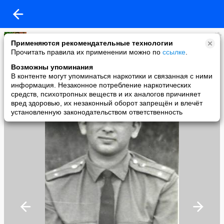
Roman 72
Применяются рекомендательные технологии
added a photo
Прочитать правила их применении можно по
ссылке
.
22 Sep в 12:05
Возможны упоминания
В контенте могут упоминаться наркотики и связанная с ними
информация. Незаконное потребление наркотических
средств, психотропных веществ и их аналогов причиняет
вред здоровью, их незаконный оборот запрещён и влечёт
установленную законодательством ответственность