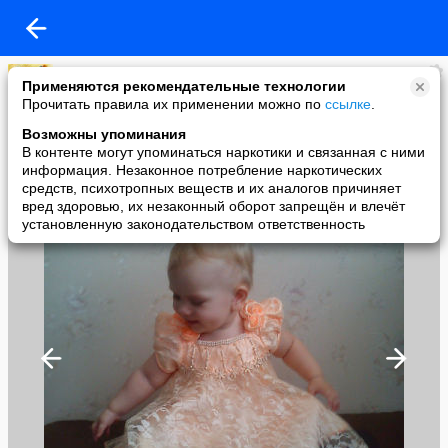
Леночка
Применяются рекомендательные технологии
added a photo
Прочитать правила их применении можно по
ссылке
.
11 Jul в 18:09
Возможны упоминания
В контенте могут упоминаться наркотики и связанная с ними
информация. Незаконное потребление наркотических
средств, психотропных веществ и их аналогов причиняет
вред здоровью, их незаконный оборот запрещён и влечёт
установленную законодательством ответственность