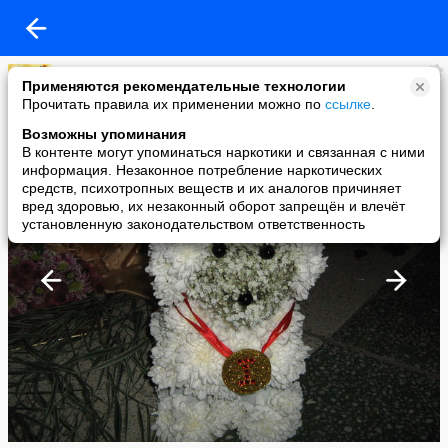
Леночка
Применяются рекомендательные технологии
added a photo
Прочитать правила их применении можно по
ссылке
.
12 Dec в 17:52
Возможны упоминания
В контенте могут упоминаться наркотики и связанная с ними
информация. Незаконное потребление наркотических
средств, психотропных веществ и их аналогов причиняет
вред здоровью, их незаконный оборот запрещён и влечёт
установленную законодательством ответственность