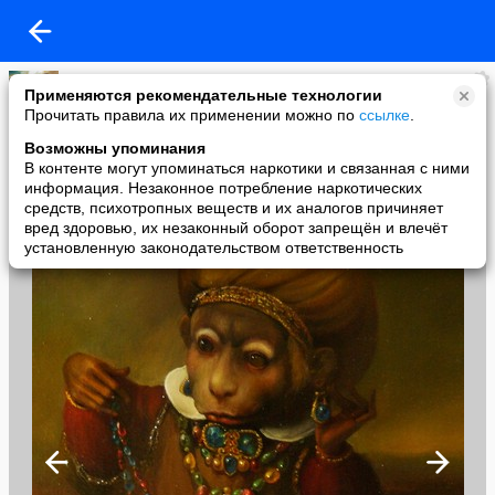
гиппо
Применяются рекомендательные технологии
added a photo
Прочитать правила их применении можно по
ссылке
.
10 May в 09:49
Возможны упоминания
В контенте могут упоминаться наркотики и связанная с ними
информация. Незаконное потребление наркотических
средств, психотропных веществ и их аналогов причиняет
вред здоровью, их незаконный оборот запрещён и влечёт
установленную законодательством ответственность