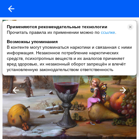
гиппо
Применяются рекомендательные технологии
added a photo
Прочитать правила их применении можно по
ссылке
.
17 Apr в 21:50
Возможны упоминания
В контенте могут упоминаться наркотики и связанная с ними
информация. Незаконное потребление наркотических
средств, психотропных веществ и их аналогов причиняет
вред здоровью, их незаконный оборот запрещён и влечёт
установленную законодательством ответственность