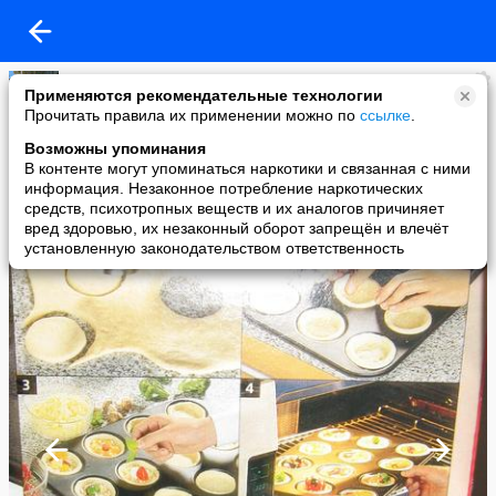
вау
Применяются рекомендательные технологии
added a photo
Прочитать правила их применении можно по
ссылке
.
28 Feb в 12:24
Возможны упоминания
В контенте могут упоминаться наркотики и связанная с ними
информация. Незаконное потребление наркотических
средств, психотропных веществ и их аналогов причиняет
вред здоровью, их незаконный оборот запрещён и влечёт
установленную законодательством ответственность