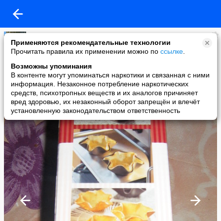
вау
Применяются рекомендательные технологии
added a photo
Прочитать правила их применении можно по
ссылке
.
04 Mar в 21:27
Возможны упоминания
В контенте могут упоминаться наркотики и связанная с ними
информация. Незаконное потребление наркотических
средств, психотропных веществ и их аналогов причиняет
вред здоровью, их незаконный оборот запрещён и влечёт
установленную законодательством ответственность