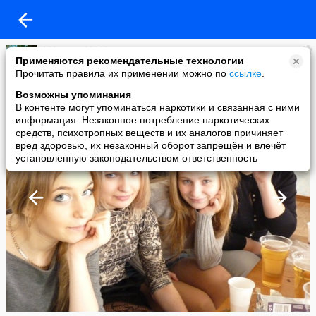
***LaNeY*****
Применяются рекомендательные технологии
added a photo
Прочитать правила их применении можно по
ссылке
.
25 Mar в 15:53
Возможны упоминания
В контенте могут упоминаться наркотики и связанная с ними
информация. Незаконное потребление наркотических
средств, психотропных веществ и их аналогов причиняет
вред здоровью, их незаконный оборот запрещён и влечёт
установленную законодательством ответственность