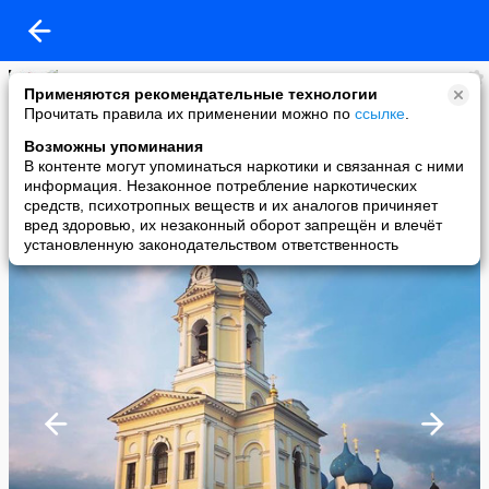
Мария Хидешели
Применяются рекомендательные технологии
added a photo
Прочитать правила их применении можно по
ссылке
.
05 Sep в 10:19
Возможны упоминания
В контенте могут упоминаться наркотики и связанная с ними
информация. Незаконное потребление наркотических
средств, психотропных веществ и их аналогов причиняет
вред здоровью, их незаконный оборот запрещён и влечёт
установленную законодательством ответственность