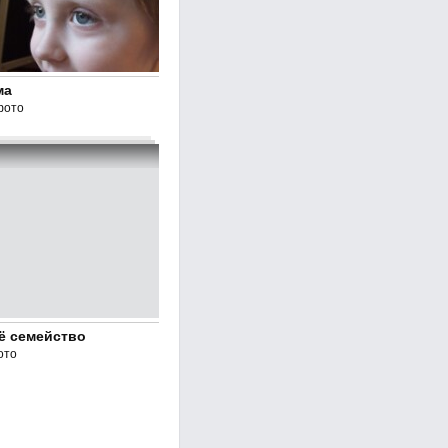
ма
фото
ё семейство
ото