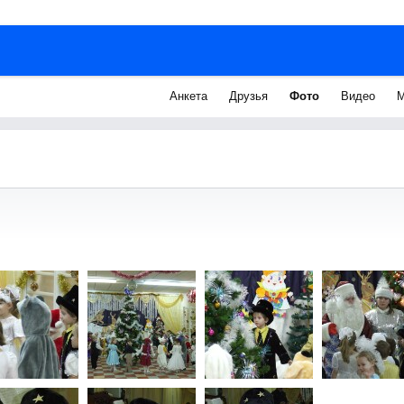
Анкета
Друзья
Фото
Видео
М