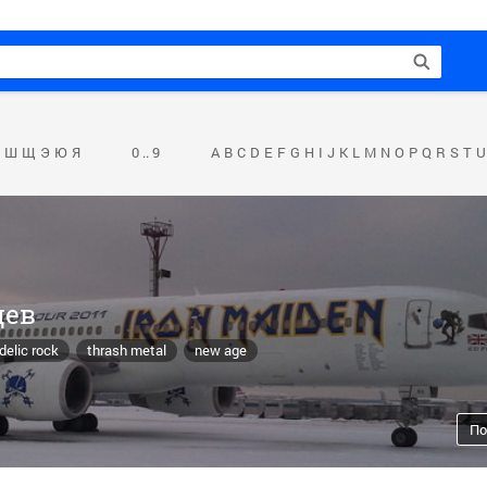
Ш
Щ
Э
Ю
Я
0 .. 9
A
B
C
D
E
F
G
H
I
J
K
L
M
N
O
P
Q
R
S
T
U
цев
elic rock
thrash metal
new age
По