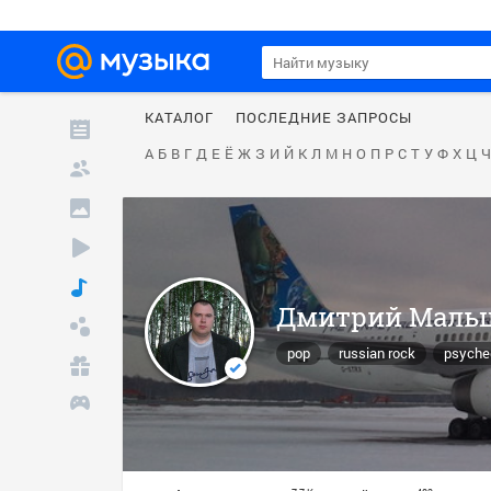
КАТАЛОГ
ПОСЛЕДНИЕ ЗАПРОСЫ
А
Б
В
Г
Д
Е
Ё
Ж
З
И
Й
К
Л
М
Н
О
П
Р
С
Т
У
Ф
Х
Ц
Ч
Дмитрий Маль
pop
russian rock
psyched