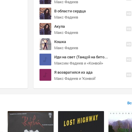
Макс Фадеев
В области сердца
ash metal
progressive metal
Макс Фадеев
Акула
Макс Фадеев
Кошка
Макс Фадеев
Иди на свет (Танцуй на битом стекле LP, 1991)
Максим Фадеев и «Конвой»
Я возвратился из ада
Макс Фадеев и 'Конвой'
Вс