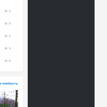
9
9
9
9
8
е плейлисты