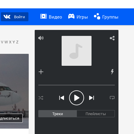
Видео
Игры
Группы
Войти
V
W
X
Y
Z
Треки
Плейлисты
дписаться