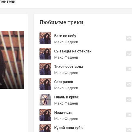
лнители
Любимые треки
Беги по небу
Макс Фадеев
02-Танцы на стёклах
Макс Фадеев
Тихо несёт вода
Макс Фадеев
Сестричка
Макс Фадеев
Плачь и кричи
Макс Фадеев
Ножницы
Макс Фадеев
Кусай свои губы