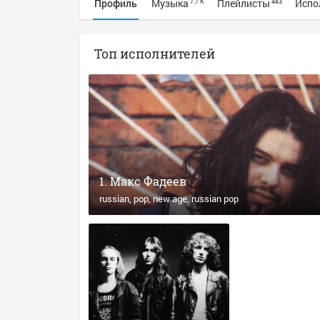
Профиль
Музыка
Плейлисты
Испо
7.7 K
483
Топ исполнителей
Макс Фадеев
russian
pop
new age
russian pop