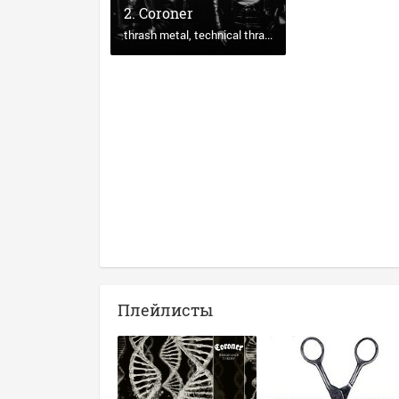
Coroner
thrash metal
technical thrash metal
progressive thr
Плейлисты