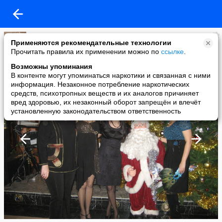
Марина Шаповалова
Применяются рекомендательные технологии
added a photo
Прочитать правила их применении можно по
ссылке
.
28 Dec в 10:13
Возможны упоминания
В контенте могут упоминаться наркотики и связанная с ними
информация. Незаконное потребление наркотических
средств, психотропных веществ и их аналогов причиняет
вред здоровью, их незаконный оборот запрещён и влечёт
установленную законодательством ответственность