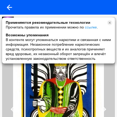
masterkosta
Применяются рекомендательные технологии
added a photo
Прочитать правила их применении можно по
ссылке
.
30 Oct в 12:26
Возможны упоминания
В контенте могут упоминаться наркотики и связанная с ними
информация. Незаконное потребление наркотических
средств, психотропных веществ и их аналогов причиняет
вред здоровью, их незаконный оборот запрещён и влечёт
установленную законодательством ответственность