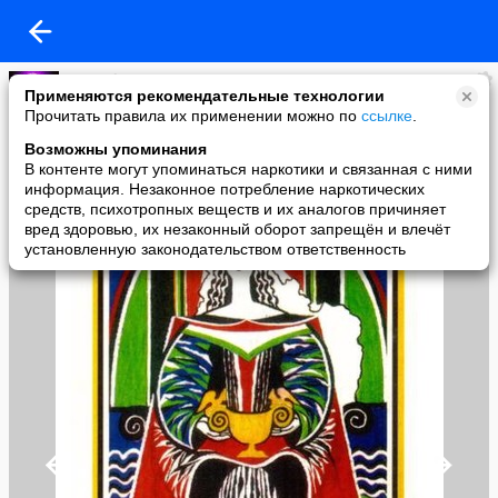
masterkosta
Применяются рекомендательные технологии
added a photo
Прочитать правила их применении можно по
ссылке
.
30 Oct в 12:26
Возможны упоминания
В контенте могут упоминаться наркотики и связанная с ними
информация. Незаконное потребление наркотических
средств, психотропных веществ и их аналогов причиняет
вред здоровью, их незаконный оборот запрещён и влечёт
установленную законодательством ответственность