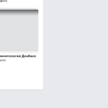
 фото
леонтология Донбасс
фото