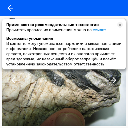
Михаил Битман
Применяются рекомендательные технологии
added a photo
Прочитать правила их применении можно по
ссылке
.
01 May в 17:41
Возможны упоминания
В контенте могут упоминаться наркотики и связанная с ними
информация. Незаконное потребление наркотических
средств, психотропных веществ и их аналогов причиняет
вред здоровью, их незаконный оборот запрещён и влечёт
установленную законодательством ответственность