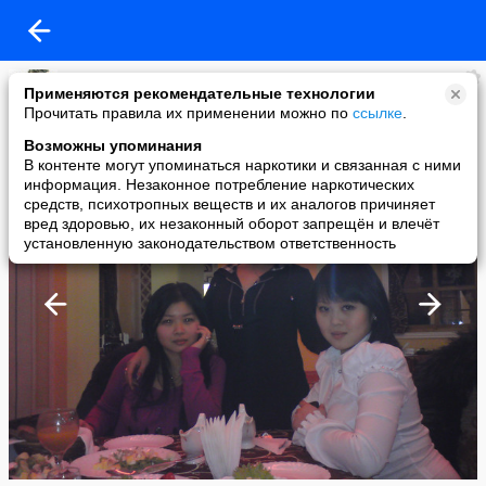
Милка!!!
Применяются рекомендательные технологии
added a photo
Прочитать правила их применении можно по
ссылке
.
14 Apr в 22:26
Возможны упоминания
В контенте могут упоминаться наркотики и связанная с ними
информация. Незаконное потребление наркотических
средств, психотропных веществ и их аналогов причиняет
вред здоровью, их незаконный оборот запрещён и влечёт
установленную законодательством ответственность