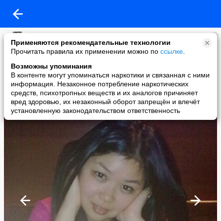
Милка!!!
Применяются рекомендательные технологии
added a photo
Прочитать правила их применении можно по
ссылке
.
25 Aug в 21:19
Возможны упоминания
В контенте могут упоминаться наркотики и связанная с ними
информация. Незаконное потребление наркотических
средств, психотропных веществ и их аналогов причиняет
вред здоровью, их незаконный оборот запрещён и влечёт
установленную законодательством ответственность