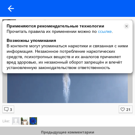
Андрей Михайлович
Применяются рекомендательные технологии
added a photo
Прочитать правила их применении можно по
ссылке
.
21 Apr в 16:24
Возможны упоминания
В контенте могут упоминаться наркотики и связанная с ними
информация. Незаконное потребление наркотических
средств, психотропных веществ и их аналогов причиняет
вред здоровью, их незаконный оборот запрещён и влечёт
установленную законодательством ответственность
Like:
Предыдущие комментарии