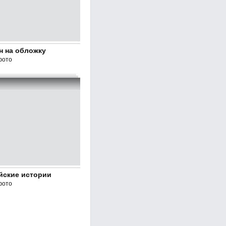
н на обложку
фото
йские истории
фото