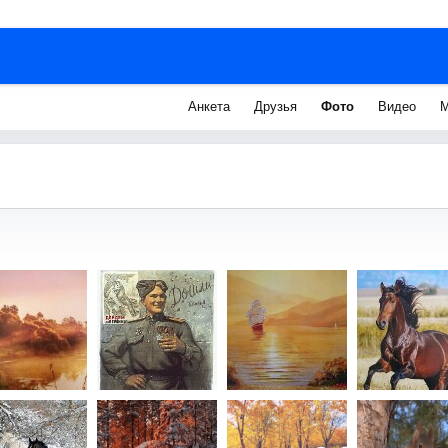
Анкета
Друзья
Фото
Видео
М